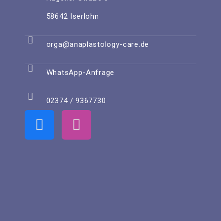
58642 Iserlohn
orga@anaplastology-care.de
WhatsApp-Anfrage
02374 / 9367730
F
I
a
n
c
s
e
t
b
a
o
g
o
r
k
a