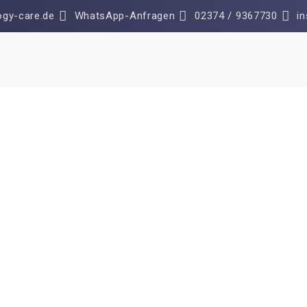
gy-care.de
WhatsApp-Anfragen
02374 / 9367730
i