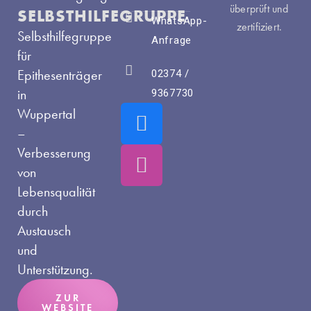
überprüft und
SELBSTHILFEGRUPPE
WhatsApp-
zertifiziert.
Selbsthilfegruppe
Anfrage
für
Epithesenträger
02374 /
in
9367730
F
I
Wuppertal
a
n
–
c
s
Verbesserung
e
t
von
Lebensqualität
b
a
durch
o
g
Austausch
o
r
und
k
a
Unterstützung.
m
ZUR
WEBSITE