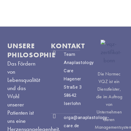
UNSERE
KONTAKT
PHILOSOPHIE
Team
Das Fördern
Anaplastology
von
Care
Die Normec
Lebensqualität
Hagener
VQZ ist ein
und das
Straße 3
Dienstleister,
Wohl
58642
die im Auftrag
unserer
Iserlohn
von
Patienten ist
Unternehmen
orga@anaplastology-
deren
uns eine
care.de
Managementsyste
Herzensangelegenheit.