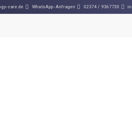
gy-care.de
WhatsApp-Anfragen
02374 / 9367730
i