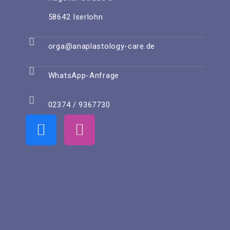
58642 Iserlohn
orga@anaplastology-care.de
WhatsApp-Anfrage
02374 / 9367730
F
I
a
n
c
s
e
t
b
a
o
g
o
r
k
a