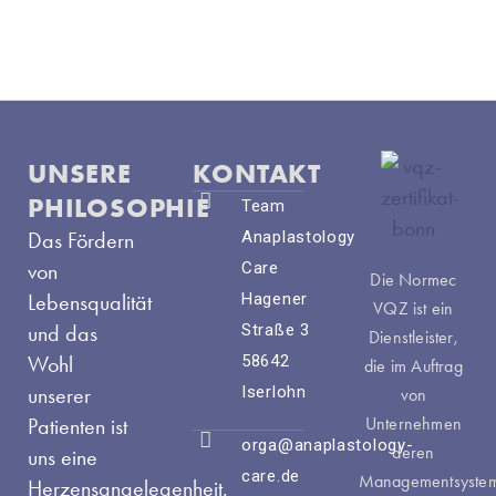
UNSERE
KONTAKT
PHILOSOPHIE
Team
Das Fördern
Anaplastology
von
Care
Die Normec
Lebensqualität
Hagener
VQZ ist ein
und das
Straße 3
Dienstleister,
Wohl
58642
die im Auftrag
unserer
Iserlohn
von
Patienten ist
Unternehmen
orga@anaplastology-
deren
uns eine
care.de
Managementsyste
Herzensangelegenheit.