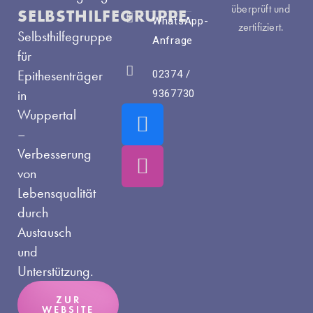
überprüft und
SELBSTHILFEGRUPPE
WhatsApp-
zertifiziert.
Selbsthilfegruppe
Anfrage
für
Epithesenträger
02374 /
in
9367730
F
I
Wuppertal
a
n
–
c
s
Verbesserung
e
t
von
Lebensqualität
b
a
durch
o
g
Austausch
o
r
und
k
a
Unterstützung.
m
ZUR
WEBSITE