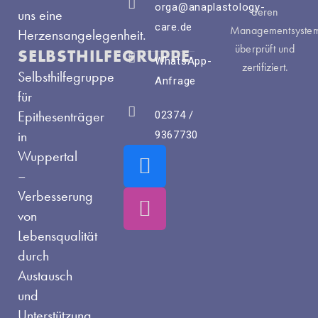
orga@anaplastology-
deren
uns eine
care.de
Managementsyste
Herzensangelegenheit.
überprüft und
SELBSTHILFEGRUPPE
WhatsApp-
zertifiziert.
Selbsthilfegruppe
Anfrage
für
Epithesenträger
02374 /
in
9367730
F
I
Wuppertal
a
n
–
c
s
Verbesserung
e
t
von
Lebensqualität
b
a
durch
o
g
Austausch
o
r
und
k
a
Unterstützung.